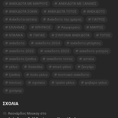
ΑΝΕΚΔΟΤΑ ΜΕ ΜΑΥΡΟΥΣ
ΑΝΕΚΔΟΤΑ ΜΕ ΞΑΝΘΙΕΣ
ΑΝΕΚΔΟΤΑ ΣΟΚΙΝ
ΑΝΕΚΔΟΤΑ ΤΟΤΟΣ
ΑΝΕΚΔΟΤΟ
Ανέκδοτα αστεία
Ανέκδοτο της ημέρας
ΓΙΑΤΡΟΣ
ΕΛΛΗΝΑΣ
ΚΡΗΤΙΚΟΣ
Λεωφορείο
ΜΑΥΡΟΣ
ΝΤΑΛΙΚΑ
ΠΑΠΑΣ
ΣΥΝΤΟΜΑ ΑΝΕΚΔΟΤΑ
ΤΟΤΟΣ
ανέκδοτο
ανέκδοτο 2024
ανέκδοτο μπόμπος
ανεκδοτο 2022
ανεκδοτο 2023
ανεκδοτο γιατρός
ανεκδοτο ξανθια
ανεκδοτο τοτος
αστεία
γέλιο
δασκάλα
επικό γέλιο
ζευγάρι
ξανθια
πολυ γελιο
ποντιακό ανέκδοτο
πόντιος
σχολείο
τρελό γέλιο
φοβερο γελιο
χιούμορ
ΣΧΌΛΙΑ
Λεονάρδος Μουκαγ
στο