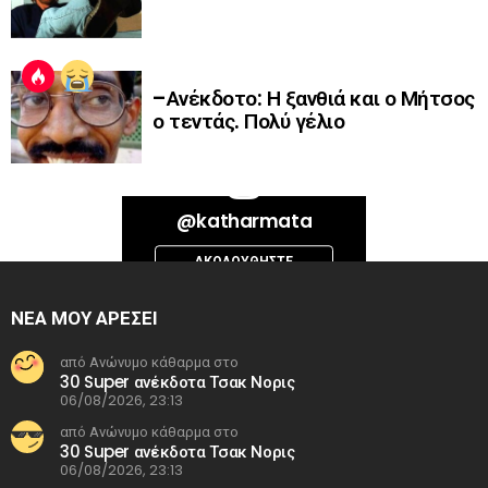
–Ανέκδοτο: Η ξανθιά και ο Μήτσος
ο τεντάς. Πολύ γέλιο
Bad Request. Error validating access token: Session has expired on
@katharmata
Thursday, 06-Aug-26 13:14:09 PDT. The current time is Thursday, 06-
Aug-26 20:40:47 PDT.
ΑΚΟΛΟΥΘΉΣΤΕ
INSTAGRAM
ΝΕΑ ΜΟΥ ΑΡΕΣΕΙ
από Ανώνυμο κάθαρμα στο
30 Super ανέκδοτα Τσακ Νορις
06/08/2026, 23:13
από Ανώνυμο κάθαρμα στο
30 Super ανέκδοτα Τσακ Νορις
06/08/2026, 23:13