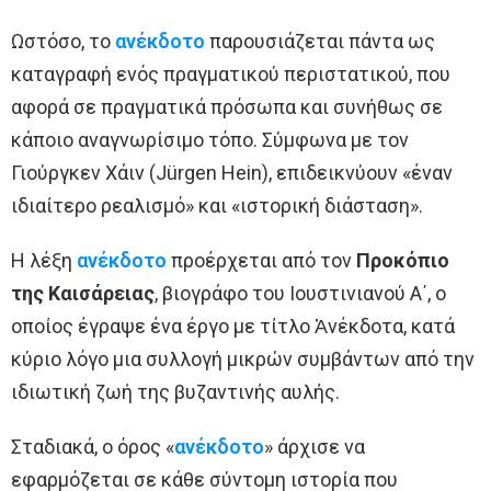
Ωστόσο, το
ανέκδοτο
παρουσιάζεται πάντα ως
καταγραφή ενός πραγματικού περιστατικού, που
αφορά σε πραγματικά πρόσωπα και συνήθως σε
κάποιο αναγνωρίσιμο τόπο. Σύμφωνα με τον
Γιούργκεν Χάιν (Jürgen Hein), επιδεικνύουν «έναν
ιδιαίτερο ρεαλισμό» και «ιστορική διάσταση».
Η λέξη
ανέκδοτο
προέρχεται από τον
Προκόπιο
της Καισάρειας
, βιογράφο του Ιουστινιανού Α΄, ο
οποίος έγραψε ένα έργο με τίτλο Ἀνέκδοτα, κατά
κύριο λόγο μια συλλογή μικρών συμβάντων από την
ιδιωτική ζωή της βυζαντινής αυλής.
Σταδιακά, ο όρος «
ανέκδοτο
» άρχισε να
εφαρμόζεται σε κάθε σύντομη ιστορία που