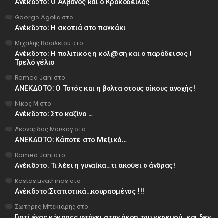
Ανέκδοτο: Ο Αλβανός και ο Κροκόδειλος
George Agelis
στο
Ανέκδοτο: Η σκοπιά στο παγκάκι
Μιχαλης Βασιλειου
στο
Ανέκδοτο: Η πολιτικός η κόλ@ση και ο παράδεισος !
Τρελό γέλιο
Romeo Jani
στο
ΑΝΕΚΔΟΤΟ: Ο Τοτός και η βόλτα στους οίκους ανοχής!
Νίκος Μ
στο
Ανέκδοτο: Στο καζίνο …
Λεονάρδος Μουκαγ
στο
ΑΝΕΚΔΟΤΟ: Κάποτε στο Μεξικό…
Romeo Jani
στο
Ανέκδοτο: Τι λέει η γυναίκα…τι ακούει ο άνδρας!
Kostas Livathinos
στο
Ανέκδοτο:Στατιστικά…κουρασμένος !!!
Σωτήρης Μπεκιάρης
στο
Γιατί ένας κόκορας φτάνει στην άκρη του γκρεμού…και δεν