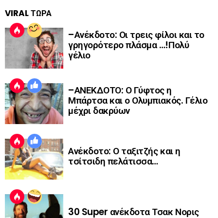
VIRAL ΤΩΡΑ
–Ανέκδοτο: Οι τρεις φίλοι και το
γρηγορότερο πλάσμα …!Πολύ
γέλιο
–ΑΝΕΚΔΟΤΟ: Ο Γύφτος η
Μπάρτσα και ο Ολυμπιακός. Γέλιο
μέχρι δακρύων
Ανέκδοτο: Ο ταξιτζής και η
τσίτσιδη πελάτισσα…
30 Super ανέκδοτα Τσακ Νορις