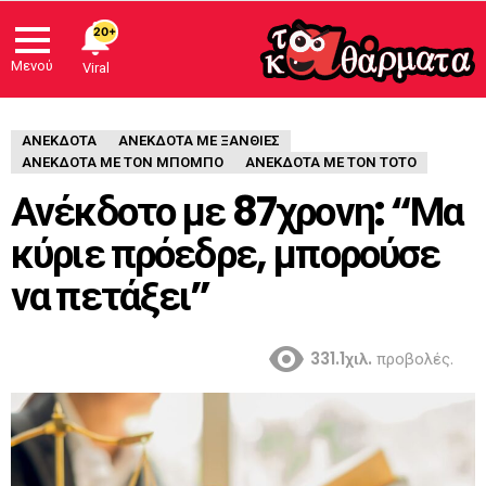
20+
Μενού
Viral
ΑΝΈΚΔΟΤΑ
ΑΝΕΚΔΟΤΑ ΜΕ ΞΑΝΘΙΕΣ
ΑΝΕΚΔΟΤΑ ΜΕ ΤΟΝ ΜΠΟΜΠΟ
ΑΝΕΚΔΟΤΑ ΜΕ ΤΟΝ ΤΟΤΟ
Ανέκδοτο με 87χρονη: “Μα
κύριε πρόεδρε, μπορούσε
να πετάξει”
331.1χιλ.
προβολές.