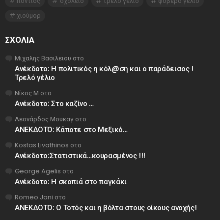
πόντιος
σχολείο
τρελό γέλιο
φοβερο γελιο
χιούμορ
ΣΧΌΛΙΑ
Μιχαλης Βασιλειου
στο
Ανέκδοτο: Η πολιτικός η κόλ@ση και ο παράδεισος !
Τρελό γέλιο
Νίκος Μ
στο
Ανέκδοτο: Στο καζίνο …
Λεονάρδος Μουκαγ
στο
ΑΝΕΚΔΟΤΟ: Κάποτε στο Μεξικό…
Kostas Livathinos
στο
Ανέκδοτο:Στατιστικά…κουρασμένος !!!
George Agelis
στο
Ανέκδοτο: Η σκοπιά στο παγκάκι
Romeo Jani
στο
ΑΝΕΚΔΟΤΟ: Ο Τοτός και η βόλτα στους οίκους ανοχής!