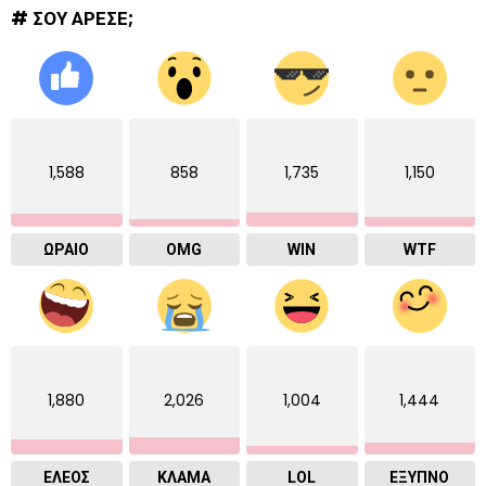
# ΣΟΥ ΑΡΕΣΕ;
1,588
858
1,735
1,150
ΩΡΑΙΟ
OMG
WIN
WTF
1,880
2,026
1,004
1,444
ΕΛΕΟΣ
ΚΛΑΜΑ
LOL
ΈΞΥΠΝΟ