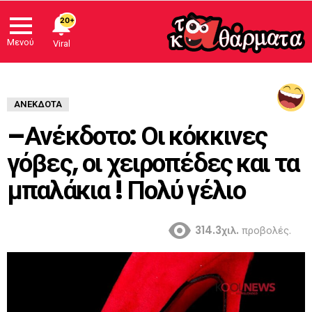
20+
Μενού
Viral
ΑΝΈΚΔΟΤΑ
–Ανέκδοτο: Οι κόκκινες
γόβες, οι χειροπέδες και τα
μπαλάκια ! Πολύ γέλιο
314.3χιλ.
προβολές.