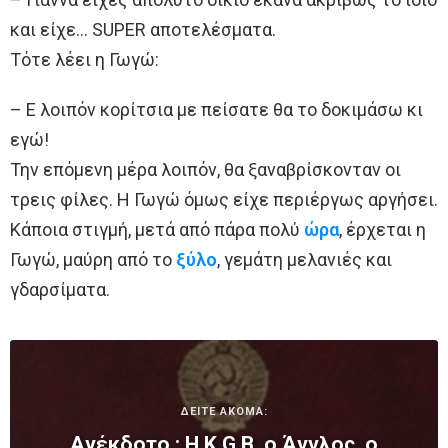
και είχε… SUPER αποτελέσματα.
Tότε λέει η Γωγώ:
– Ε λοιπόν κορίτσια με πείσατε θα το δοκιμάσω κι
εγώ!
Την επόμενη μέρα λοιπόν, θα ξαναβρίσκονταν οι
τρεις φίλες. Η Γωγώ όμως είχε περιέργως αργήσει.
Κάποια στιγμή, μετά από πάρα πολύ
ώρα
, έρχεται η
Γωγώ, μαύρη από το
ξύλο
, γεμάτη μελανιές και
γδαρσίματα.
ΔΕΙΤΕ ΑΚΟΜΑ:
Aνέκδοτο : H Κ.G.B, ο Άγγλος, ο