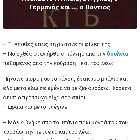
Γερμανός και …. ο Πόντιος
– Τι έπαθες καλέ; τη ρωτάνε οι φίλες της.
– Να εχθές όταν ήρθε ο Γιάννης από την
δουλειά
πεθαμένος από την κούραση –και του λέω:
Πήγαινε μωρό μου να κάνεις ένα κρύο μπάνιο και
έλα μετά εδώ σε εμένα να σε ξεκουράσω. Φόρεσα
ότι πιο πρ^στυχο είχα στο σπίτι
– Ωραία και μετά τι έγινε;
– Μόλις βγήκε από το μπάνιο πάω κοντά του του
τραβάω την πετσέτα και του λέω: