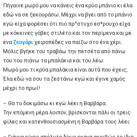
Πήγαινε μωρό μου να κάνεις ένα κρύο μπάνιο κι έλα
εδώ να σε ξεκουράσω. Μέχρι να βγει από το μπάνιο
εγώ είχα φορέσει ότι πιο πρ^στυχο εσ*ρουχο είχα
με κόκκινες γόβες στιλέτο και τον περίμενα και με
ένα
ζευγάρι
χειροπέδες να παίζω στο ένα χέρι.
Μόλις βγήκε του τραβάω την πετσέτα από πάνω
του του πιάνω τα μπαλάκια και του λέω:
Mωρό μου τι κρύα μπαλάκια είναι αυτά που έχεις;
Έλα εδώ να σου τα ζεστάνω εγώ και έγινε χαμός
μέχρι το πρωί!
– Θα το δοκιμάσω κι εγώ λέει η Βαρβάρα.
Την επόμενη μέρα λοιπόν, βρίσκονται πάλι οι τρεις
φίλες και κατενθουσιασμένη η Βαρβάρα τους λέει:
– Γιάννα είχες απόλυτο δίκιο εκανα ακριβώς το ίδιο