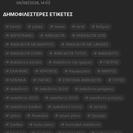
06/08/2026, 14:53
ΔΗΜΟΦΙΛΕΣΤΕΡΕΣ ΕΤΙΚΈΤΕΣ
funny
jokes
news
viral
Άνδρας
ΑΕΡΟΠΛΑΝΟ
ΑΝΕΚΔΟΤΑ
ΑΝΕΚΔΟΤΑ 2018
ΑΝΕΚΔΟΤΑ ΜΕ ΜΑΥΡΟΥΣ
ΑΝΕΚΔΟΤΑ ΜΕ ΞΑΝΘΙΕΣ
ΑΝΕΚΔΟΤΑ ΣΟΚΙΝ
ΑΝΕΚΔΟΤΑ ΤΟΤΟΣ
ΑΝΕΚΔΟΤΟ
Ανέκδοτα αστεία
Ανέκδοτο της ημέρας
ΓΙΑΤΡΟΣ
ΕΛΛΗΝΑΣ
ΚΡΗΤΙΚΟΣ
Λεωφορείο
ΜΑΥΡΟΣ
ΝΤΑΛΙΚΑ
ΠΑΠΑΣ
ΣΥΝΤΟΜΑ ΑΝΕΚΔΟΤΑ
ΤΟΤΟΣ
ανέκδοτο
ανέκδοτο 2024
ανέκδοτο μπόμπος
ανεκδοτο 2022
ανεκδοτο 2023
ανεκδοτο γιατρός
ανεκδοτο ξανθια
ανεκδοτο τοτος
αστεία
γέλιο
δασκάλα
επικό γέλιο
ζευγάρι
ξανθια
πολυ γελιο
ποντιακό ανέκδοτο