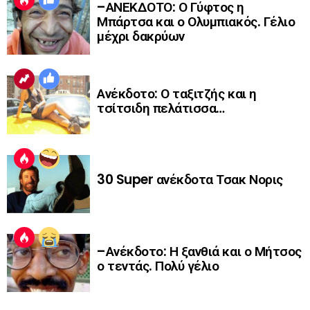
–ΑΝΕΚΔΟΤΟ: Ο Γύφτος η
Μπάρτσα και ο Ολυμπιακός. Γέλιο
μέχρι δακρύων
Ανέκδοτο: Ο ταξιτζής και η
τσίτσιδη πελάτισσα…
30 Super ανέκδοτα Τσακ Νορις
–Ανέκδοτο: Η ξανθιά και ο Μήτσος
ο τεντάς. Πολύ γέλιο