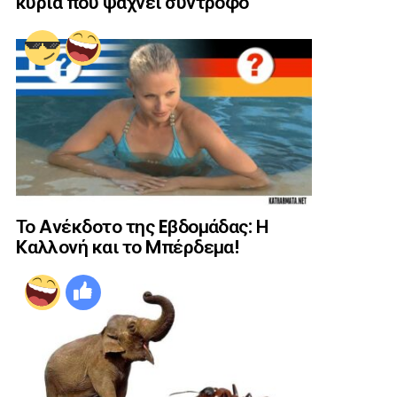
κυρία που ψάχνει σύντροφο
Το Aνέκδοτο της Eβδομάδας: Η
Kαλλονή και το Mπέρδεμα!