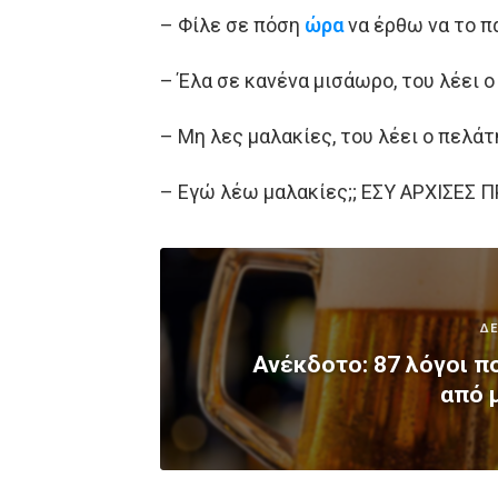
– Φίλε σε πόση
ώρα
να έρθω να το π
– Έλα σε κανένα μισάωρο, του λέει ο
– Μη λες μαλακίες, του λέει ο πελάτ
– Εγώ λέω μαλακίες;; ΕΣΥ ΑΡΧΙΣΕΣ 
ΔΕ
Ανέκδοτο: 87 λόγοι π
από 