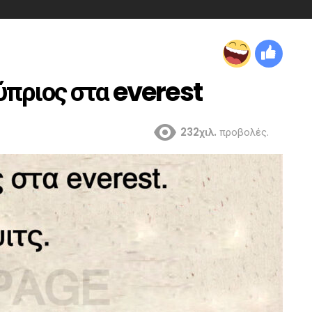
ύπριος στα everest
232χιλ.
προβολές.