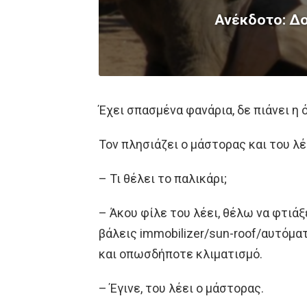
Ανέκδοτο: Δο
Έχει σπασμένα φανάρια, δε πιάνει η 
Τον πλησιάζει ο μάστορας και του λέ
– Τι θέλει το παλικάρι;
– Άκου φίλε του λέει, θέλω να φτιά
βάλεις immobilizer/sun-roof/αυτόμα
και οπωσδήποτε κλιματισμό.
– Έγινε, του λέει ο μάστορας.