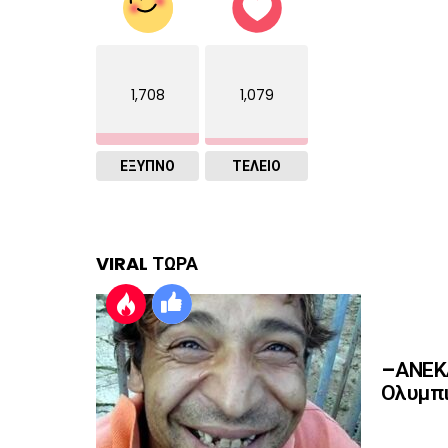
1,708
1,079
ΈΞΥΠΝΟ
ΤΕΛΕΙΟ
VIRAL ΤΩΡΑ
–ΑΝΕΚΔ
Ολυμπι