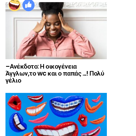
–Ανέκδοτο: Η οικογένεια
Άγγλων,το wc και ο παπάς …! Πολύ
γέλιο