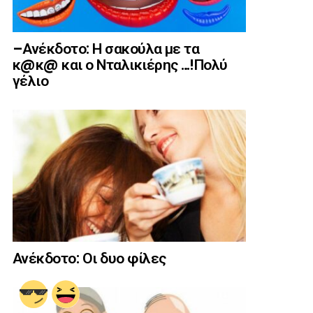
–Ανέκδοτο: Η σακούλα με τα
κ@κ@ και ο Νταλικιέρης …!Πολύ
γέλιο
Ανέκδοτο: Οι δυο φίλες