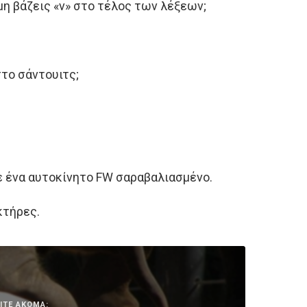
μη βάζεις «ν» στο τέλος των λέξεων;
στο σάντουιτς;
ε ένα αυτοκίνητο FW σαραβαλιασμένο.
κτήρες.
ΙΤΕ ΑΚΟΜΑ: