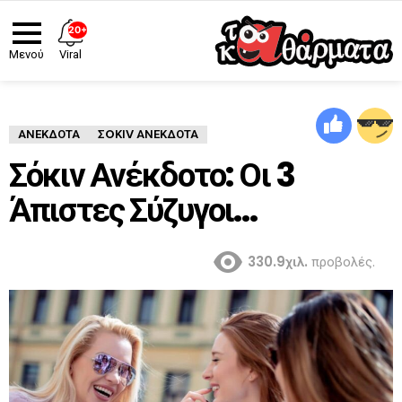
20+
Viral
Μενού
ΑΝΈΚΔΟΤΑ
ΣOΚΙV ΑΝΕΚΔΟΤΑ
Σόκιν Ανέκδοτο: Οι 3
Άπιστες Σύζυγοι…
330.9χιλ.
προβολές.