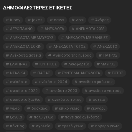
ΔΗΜΟΦΙΛΕΣΤΕΡΕΣ ΕΤΙΚΈΤΕΣ
funny
jokes
news
viral
Άνδρας
ΑΕΡΟΠΛΑΝΟ
ΑΝΕΚΔΟΤΑ
ΑΝΕΚΔΟΤΑ 2018
ΑΝΕΚΔΟΤΑ ΜΕ ΜΑΥΡΟΥΣ
ΑΝΕΚΔΟΤΑ ΜΕ ΞΑΝΘΙΕΣ
ΑΝΕΚΔΟΤΑ ΣΟΚΙΝ
ΑΝΕΚΔΟΤΑ ΤΟΤΟΣ
ΑΝΕΚΔΟΤΟ
Ανέκδοτα αστεία
Ανέκδοτο της ημέρας
ΓΙΑΤΡΟΣ
ΕΛΛΗΝΑΣ
ΚΡΗΤΙΚΟΣ
Λεωφορείο
ΜΑΥΡΟΣ
ΝΤΑΛΙΚΑ
ΠΑΠΑΣ
ΣΥΝΤΟΜΑ ΑΝΕΚΔΟΤΑ
ΤΟΤΟΣ
ανέκδοτο
ανέκδοτο 2024
ανέκδοτο μπόμπος
ανεκδοτο 2022
ανεκδοτο 2023
ανεκδοτο γιατρός
ανεκδοτο ξανθια
ανεκδοτο τοτος
αστεία
γέλιο
δασκάλα
επικό γέλιο
ζευγάρι
ξανθια
πολυ γελιο
ποντιακό ανέκδοτο
πόντιος
σχολείο
τρελό γέλιο
φοβερο γελιο