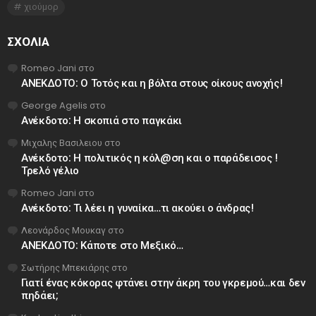
χιούμορ
ΣΧΌΛΙΑ
Romeo Jani
στο
ΑΝΕΚΔΟΤΟ: Ο Τοτός και η βόλτα στους οίκους ανοχής!
George Agelis
στο
Ανέκδοτο: Η σκοπιά στο παγκάκι
Μιχαλης Βασιλειου
στο
Ανέκδοτο: Η πολιτικός η κόλ@ση και ο παράδεισος !
Τρελό γέλιο
Romeo Jani
στο
Ανέκδοτο: Τι λέει η γυναίκα…τι ακούει ο άνδρας!
Λεονάρδος Μουκαγ
στο
ΑΝΕΚΔΟΤΟ: Κάποτε στο Μεξικό…
Σωτήρης Μπεκιάρης
στο
Γιατί ένας κόκορας φτάνει στην άκρη του γκρεμού…και δεν
πηδάει;