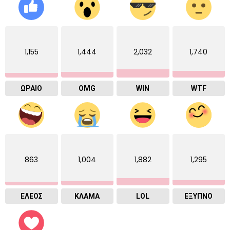
1,155
1,444
2,032
1,740
ΩΡΑΙΟ
OMG
WIN
WTF
863
1,004
1,882
1,295
ΕΛΕΟΣ
ΚΛΑΜΑ
LOL
ΈΞΥΠΝΟ