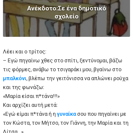
Ανέκδοτο:Σε ένα δημοτικό
σχολείο
Λέει και ο τρίτος:
– Εγώ πηγαίνω χθες στο σπίτι, ξεντύνομαι, βάζω
τις φόρμες, ανάβω το τσιγαράκι μου, βγαίνω στο
μπαλκόνι
, βλέπω την γειτόνισσα να απλώνει ρούχα
και της φωνάζω:
«Μαρία είσαι π*τάνα!!!»
Και αρχίζει αυτή μετά:
«Εγώ είμαι π*τάνα ή η
γυναίκα
σου που πηγαίνει με
τον Κώστα, τον Μήτσο, τον Γιάννη, την Μαρία και τη
Λίτσα…»