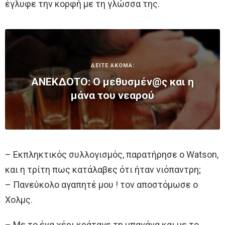
έγλυφε την κορφή με τη γλώσσα της.
ΔΕΙΤΕ ΑΚΟΜΑ:
ΑΝΕΚΔΟΤΟ: Ο μεθυσμέν@ς και η
μάνα του νεαρού
– Εκπληκτικός συλλογισμός, παρατήρησε ο Watson,
και η τρίτη πως κατάλαβες ότι ήταν νιόπαντρη;
– Πανεύκολο αγαπητέ μου ! τον αποστόμωσε ο
Χολμς.
– Με το ένα χέρι κράταγε τη μπανάνα και με το