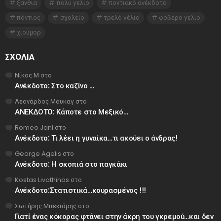
ξανθια
πολυ γελιο
ποντιακό ανέκδοτο
πόντιος
σχολείο
τρελό γέλιο
φοβερο γελιο
χιούμορ
ΣΧΌΛΙΑ
Νίκος Μ
στο
Ανέκδοτο: Στο καζίνο …
Λεονάρδος Μουκαγ
στο
ΑΝΕΚΔΟΤΟ: Κάποτε στο Μεξικό…
Romeo Jani
στο
Ανέκδοτο: Τι λέει η γυναίκα…τι ακούει ο άνδρας!
George Agelis
στο
Ανέκδοτο: Η σκοπιά στο παγκάκι
Kostas Livathinos
στο
Ανέκδοτο:Στατιστικά…κουρασμένος !!!
Σωτήρης Μπεκιάρης
στο
Γιατί ένας κόκορας φτάνει στην άκρη του γκρεμού…και δεν