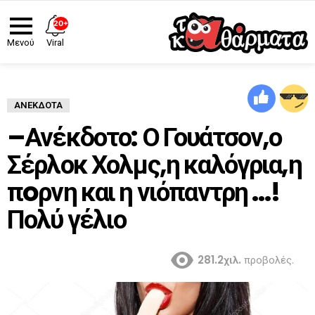
20+
Viral
Μενού
ΑΝΈΚΔΟΤΑ
–Ανέκδοτο: Ο Γουάτσον,ο
Σέρλοκ Χολμς,η καλόγρια,η
πoρνη και η νιόπαντρη …!
Πολύ γέλιο
281.2χιλ.
προβολές.