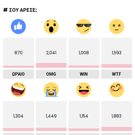
# ΣΟΥ ΑΡΕΣΕ;
870
2,041
1,008
1,593
ΩΡΑΙΟ
OMG
WIN
WTF
1,304
1,449
1,154
1,883