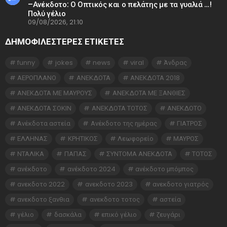
–Ανέκδοτο: Ο Οπτικός και ο πελάτης με τα γυαλιά …!
Πολύ γέλιο
09/08/2026, 21:10
ΔΗΜΟΦΙΛΕΣΤΕΡΕΣ ΕΤΙΚΈΤΕΣ
funny
jokes
news
viral
Άνδρας
ΑΕΡΟΠΛΑΝΟ
ΑΝΕΚΔΟΤΑ
ΑΝΕΚΔΟΤΑ 2018
ΑΝΕΚΔΟΤΑ ΜΕ ΜΑΥΡΟΥΣ
ΑΝΕΚΔΟΤΑ ΜΕ ΞΑΝΘΙΕΣ
ΑΝΕΚΔΟΤΑ ΣΟΚΙΝ
ΑΝΕΚΔΟΤΑ ΤΟΤΟΣ
ΑΝΕΚΔΟΤΟ
Ανέκδοτα αστεία
Ανέκδοτο της ημέρας
ΓΙΑΤΡΟΣ
ΕΛΛΗΝΑΣ
ΚΡΗΤΙΚΟΣ
Λεωφορείο
ΜΑΥΡΟΣ
ΝΤΑΛΙΚΑ
ΠΑΠΑΣ
ΣΥΝΤΟΜΑ ΑΝΕΚΔΟΤΑ
ΤΟΤΟΣ
ανέκδοτο
ανέκδοτο 2024
ανέκδοτο μπόμπος
ανεκδοτο 2022
ανεκδοτο 2023
ανεκδοτο γιατρός
ανεκδοτο ξανθια
ανεκδοτο τοτος
αστεία
γέλιο
δασκάλα
επικό γέλιο
ζευγάρι