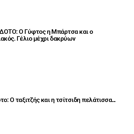
ΟΤΟ: Ο Γύφτος η Μπάρτσα και ο
ακός. Γέλιο μέχρι δακρύων
το: Ο ταξιτζής και η τσίτσιδη πελάτισσα…