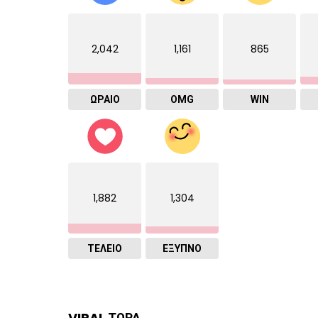
2,042
1,161
865
ΩΡΑΙΟ
OMG
WIN
1,882
1,304
ΤΕΛΕΙΟ
ΈΞΥΠΝΟ
VIRAL ΤΩΡΑ