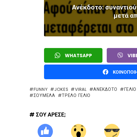
Ανέκδοτο: συναντιού
μετά απ
WHATSAPP
VIB
ΚΟΙΝΟΠΟΙ
FUNNY
JOKES
VIRAL
ΑΝΕΚΔΟΤΟ
ΓΈΛΙΟ
ΣΟΥΜΈΛΑ
ΤΡΕΛΌ ΓΈΛΙΟ
# ΣΟΥ ΑΡΕΣΕ;