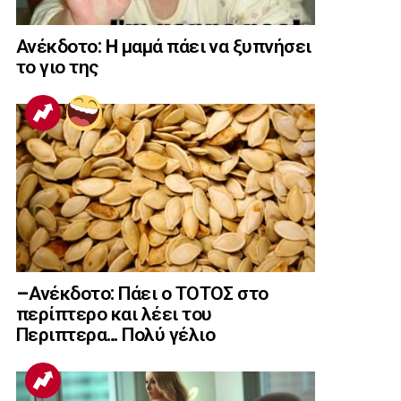
Ανέκδοτο: H μαμά πάει να ξυπνήσει
το γιο της
–Ανέκδοτο: Πάει ο ΤΟΤΟΣ στο
περίπτερο και λέει του
Περιπτερα… Πολύ γέλιο