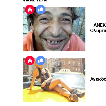
–ΑΝΕΚΔ
Ολυμπι
Ανέκδο