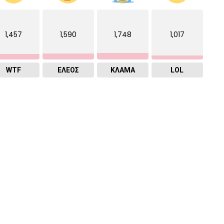
1,457
1,590
1,748
1,017
WTF
ΕΛΕΟΣ
ΚΛΑΜΑ
LOL