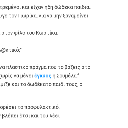
τρεμένοι και είχαν ήδη δώδεκα παιδιά…
ε τον Γιωρίκα, για να μην ξαναμείνει
 στον φίλο του Κωστίκα.
λ@κτικό;”
ένα πλαστικό πράγμα που το βάζεις στο
χωρίς να μένει
έγκυος
η Σoυμέλα.”
ίμιζε και το δωδέκατο παιδί τους, ο
 φορέσει το προφυλακτικό.
ν βλέπει έτσι και του λέει