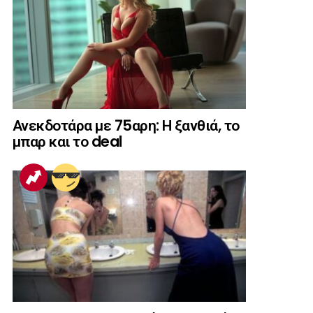
Ανεκδοτάρα με 75αρη: Η ξανθιά, το
μπαρ και το deal