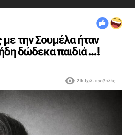
 με την Σουμέλα ήταν
 ήδη δώδεκα παιδιά …!
215.1χιλ.
προβολές.