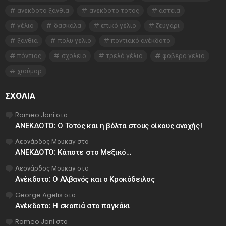
ανεκδοτο ξανθια
ανεκδοτο τοτος
αστεία
γέλιο
δασκάλα
επικό γέλιο
ζευγάρι
ξανθια
πολυ γελιο
ποντιακό ανέκδοτο
πόντιος
σχολείο
τρελό γέλιο
φοβερο γελιο
χιούμορ
ΣΧΌΛΙΑ
Romeo Jani
στο
ΑΝΕΚΔΟΤΟ: Ο Τοτός και η βόλτα στους οίκους ανοχής!
Λεονάρδος Μουκαγ
στο
ΑΝΕΚΔΟΤΟ: Κάποτε στο Μεξικό…
Λεονάρδος Μουκαγ
στο
Ανέκδοτο: Ο Αλβανός και ο Κροκόδειλος
George Agelis
στο
Ανέκδοτο: Η σκοπιά στο παγκάκι
Romeo Jani
στο