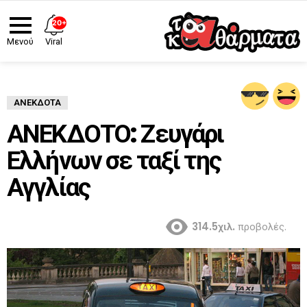
20+
Viral
Μενού
ΑΝΈΚΔΟΤΑ
ΑΝΕΚΔΟΤΟ: Ζευγάρι
Ελλήνων σε ταξί της
Αγγλίας
314.5χιλ.
προβολές.