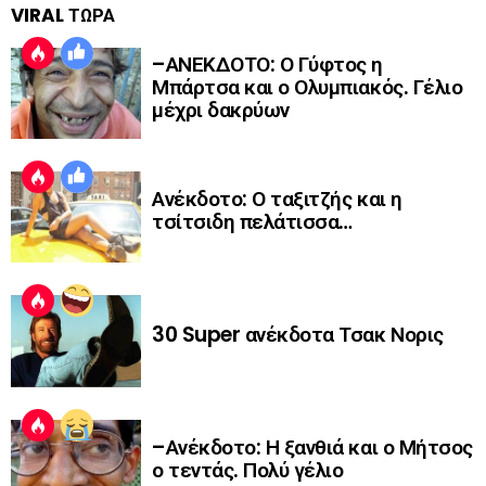
VIRAL ΤΩΡΑ
–ΑΝΕΚΔΟΤΟ: Ο Γύφτος η
Μπάρτσα και ο Ολυμπιακός. Γέλιο
μέχρι δακρύων
Ανέκδοτο: Ο ταξιτζής και η
τσίτσιδη πελάτισσα…
30 Super ανέκδοτα Τσακ Νορις
–Ανέκδοτο: Η ξανθιά και ο Μήτσος
ο τεντάς. Πολύ γέλιο