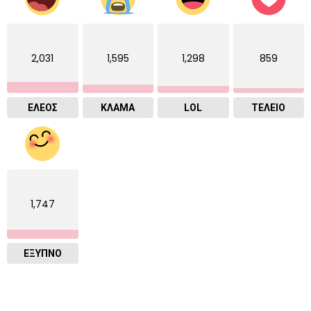
2,031
1,595
1,298
859
ΕΛΕΟΣ
ΚΛΑΜΑ
LOL
ΤΕΛΕΙΟ
1,747
ΈΞΥΠΝΟ