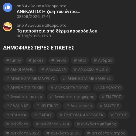
από Ανώνυμο κάθαρμα στο
ΑΝΕΚΔΟΤΟ: Η ζωή του άντρα…
08/08/2026, 17:41
από Ανώνυμο κάθαρμα στο
Τα παπούτσια από δέρμα κροκοδείλου
08/08/2026, 13:23
ΔΗΜΟΦΙΛΕΣΤΕΡΕΣ ΕΤΙΚΈΤΕΣ
funny
jokes
news
viral
Άνδρας
ΑΕΡΟΠΛΑΝΟ
ΑΝΕΚΔΟΤΑ
ΑΝΕΚΔΟΤΑ 2018
ΑΝΕΚΔΟΤΑ ΜΕ ΜΑΥΡΟΥΣ
ΑΝΕΚΔΟΤΑ ΜΕ ΞΑΝΘΙΕΣ
ΑΝΕΚΔΟΤΑ ΣΟΚΙΝ
ΑΝΕΚΔΟΤΑ ΤΟΤΟΣ
ΑΝΕΚΔΟΤΟ
Ανέκδοτα αστεία
Ανέκδοτο της ημέρας
ΓΙΑΤΡΟΣ
ΕΛΛΗΝΑΣ
ΚΡΗΤΙΚΟΣ
Λεωφορείο
ΜΑΥΡΟΣ
ΝΤΑΛΙΚΑ
ΠΑΠΑΣ
ΣΥΝΤΟΜΑ ΑΝΕΚΔΟΤΑ
ΤΟΤΟΣ
ανέκδοτο
ανέκδοτο 2024
ανέκδοτο μπόμπος
ανεκδοτο 2022
ανεκδοτο 2023
ανεκδοτο γιατρός