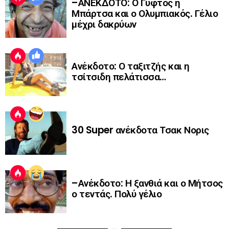
–ΑΝΕΚΔΟΤΟ: Ο Γύφτος η
Μπάρτσα και ο Ολυμπιακός. Γέλιο
μέχρι δακρύων
Ανέκδοτο: Ο ταξιτζής και η
τσίτσιδη πελάτισσα…
30 Super ανέκδοτα Τσακ Νορις
–Ανέκδοτο: Η ξανθιά και ο Μήτσος
ο τεντάς. Πολύ γέλιο