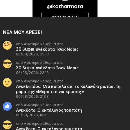
Bad Request. Error validating access token: Session has expired on
@katharmata
Thursday, 06-Aug-26 13:14:09 PDT. The current time is Friday, 07-Aug-
26 03:36:21 PDT.
ΑΚΟΛΟΥΘΉΣΤΕ
INSTAGRAM
ΝΕΑ ΜΟΥ ΑΡΕΣΕΙ
από Ανώνυμο κάθαρμα στο
30 Super ανέκδοτα Τσακ Νορις
06/08/2026, 23:13
από Ανώνυμο κάθαρμα στο
30 Super ανέκδοτα Τσακ Νορις
06/08/2026, 23:13
από Ανώνυμο κάθαρμα στο
Ανεκδοτάρα: Μια κοπέλα απ’ το Κολωνάκι ρωτάει τη
μαμά της: «Μαμά τι είναι έρωτας;»
06/08/2026, 21:03
από Ανώνυμο κάθαρμα στο
Ανέκδοτο :Ο οκτάλογος του πότη!
06/08/2026, 18:18
από Ανώνυμο κάθαρμα στο
Ανέκδοτο :Ο οκτάλογος του πότη!