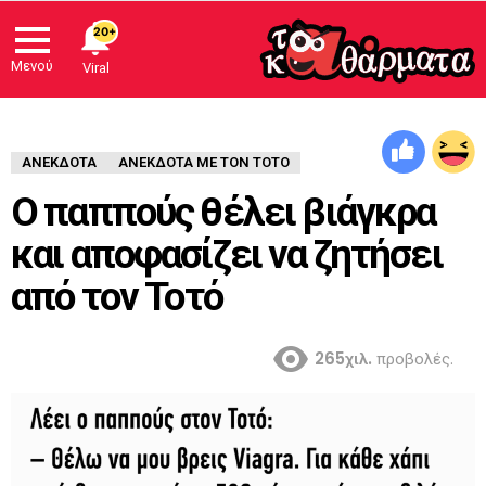
20+
Μενού
Viral
ΑΝΈΚΔΟΤΑ
ΑΝΕΚΔΟΤΑ ΜΕ ΤΟΝ ΤΟΤΟ
Ο παππούς θέλει βιάγκρα
και αποφασίζει να ζητήσει
από τον Τοτό
265χιλ.
προβολές.