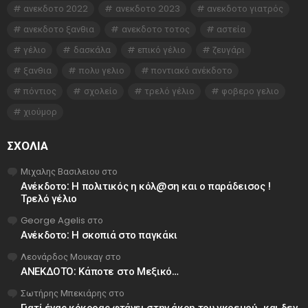
ανεκδοτο 2022
ανεκδοτο 2023
ανεκδοτο γιατρός
ανεκδοτο ξανθια
ανεκδοτο τοτος
αστεία
γέλιο
δασκάλα
επικό γέλιο
ζευγάρι
ξανθια
πολυ γελιο
ποντιακό ανέκδοτο
πόντιος
σχολείο
τρελό γέλιο
φοβερο γελιο
χιούμορ
ΣΧΌΛΙΑ
Μιχαλης Βασιλειου
στο
Ανέκδοτο: Η πολιτικός η κόλ@ση και ο παράδεισος !
Τρελό γέλιο
George Agelis
στο
Ανέκδοτο: Η σκοπιά στο παγκάκι
Λεονάρδος Μουκαγ
στο
ΑΝΕΚΔΟΤΟ: Κάποτε στο Μεξικό…
Σωτήρης Μπεκιάρης
στο
Γιατί ένας κόκορας φτάνει στην άκρη του γκρεμού…και δεν