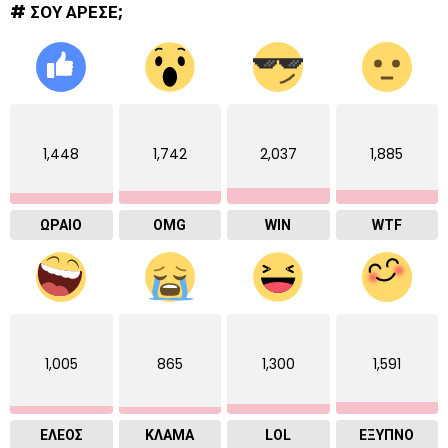
# ΣΟΥ ΑΡΕΣΕ;
1,448
1,742
2,037
1,885
ΩΡΑΙΟ
OMG
WIN
WTF
1,005
865
1,300
1,591
ΕΛΕΟΣ
ΚΛΑΜΑ
LOL
ΈΞΥΠΝΟ