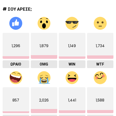
# ΣΟΥ ΑΡΕΣΕ;
1,296
1,879
1,149
1,734
ΩΡΑΙΟ
OMG
WIN
WTF
857
2,026
1,441
1,588