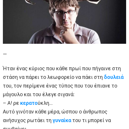
—
Ήταν ένας κύριος που κάθε πρωί που πήγαινε στη
στάση να πάρει το λεωφορείο να πάει στη
δουλειά
του, τον περίμενε ένας τύπος που του έπιανε το
μάγουλο και του έλεγε σιγανά:
– Α! ρε
κερατο
ύκλη…
Αυτό γινόταν κάθε μέρα, ώσπου ο άνθρωπος
ανήσυχος ρωτάει τη
γυναίκα
του τι μπορεί να
συμβαίνει.