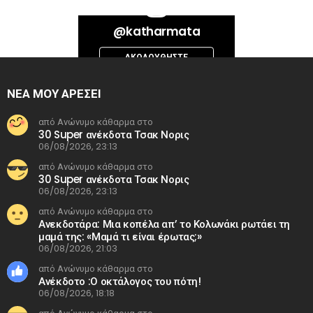
Bad Request. Error validating access token: Session has expired on
@katharmata
Thursday, 06-Aug-26 13:14:09 PDT. The current time is Thursday, 06-
Aug-26 20:42:16 PDT.
ΑΚΟΛΟΥΘΉΣΤΕ
INSTAGRAM
ΝΕΑ ΜΟΥ ΑΡΕΣΕΙ
από Ανώνυμο κάθαρμα στο
30 Super ανέκδοτα Τσακ Νορις
06/08/2026, 23:13
από Ανώνυμο κάθαρμα στο
30 Super ανέκδοτα Τσακ Νορις
06/08/2026, 23:13
από Ανώνυμο κάθαρμα στο
Ανεκδοτάρα: Μια κοπέλα απ’ το Κολωνάκι ρωτάει τη
μαμά της: «Μαμά τι είναι έρωτας;»
06/08/2026, 21:03
από Ανώνυμο κάθαρμα στο
Ανέκδοτο :Ο οκτάλογος του πότη!
06/08/2026, 18:18