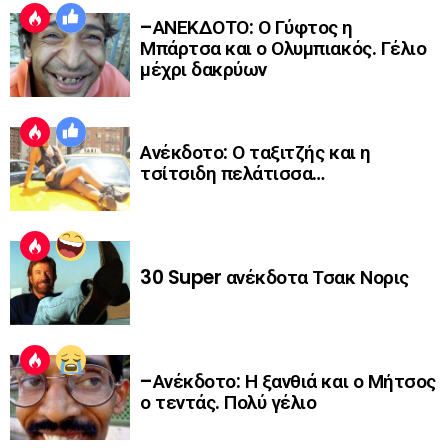
–ΑΝΕΚΔΟΤΟ: Ο Γύφτος η
Μπάρτσα και ο Ολυμπιακός. Γέλιο
μέχρι δακρύων
Ανέκδοτο: Ο ταξιτζής και η
τσίτσιδη πελάτισσα…
30 Super ανέκδοτα Τσακ Νορις
–Ανέκδοτο: Η ξανθιά και ο Μήτσος
ο τεντάς. Πολύ γέλιο