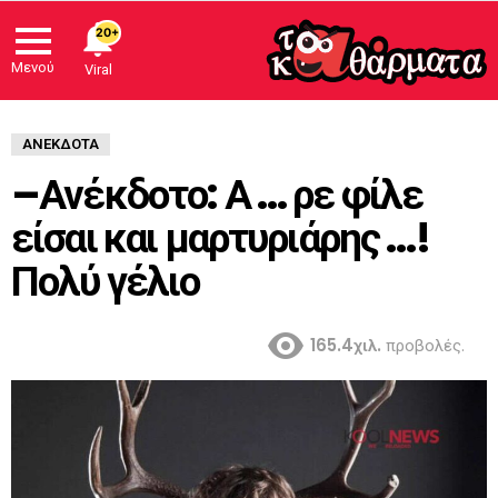
20+
Μενού
Viral
ΑΝΈΚΔΟΤΑ
–Ανέκδοτο: Α … ρε φίλε
είσαι και μαρτυριάρης …!
Πολύ γέλιο
165.4χιλ.
προβολές.