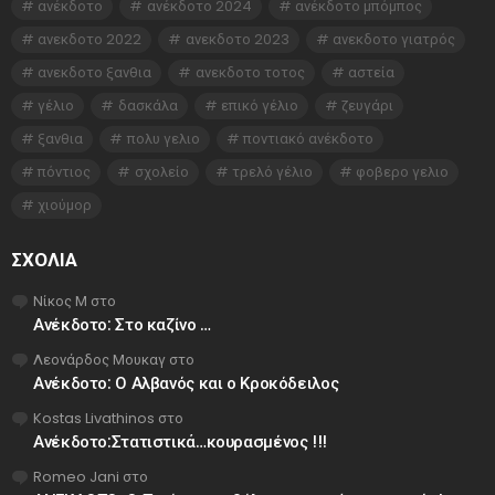
ανέκδοτο
ανέκδοτο 2024
ανέκδοτο μπόμπος
ανεκδοτο 2022
ανεκδοτο 2023
ανεκδοτο γιατρός
ανεκδοτο ξανθια
ανεκδοτο τοτος
αστεία
γέλιο
δασκάλα
επικό γέλιο
ζευγάρι
ξανθια
πολυ γελιο
ποντιακό ανέκδοτο
πόντιος
σχολείο
τρελό γέλιο
φοβερο γελιο
χιούμορ
ΣΧΌΛΙΑ
Νίκος Μ
στο
Ανέκδοτο: Στο καζίνο …
Λεονάρδος Μουκαγ
στο
Ανέκδοτο: Ο Αλβανός και ο Κροκόδειλος
Kostas Livathinos
στο
Ανέκδοτο:Στατιστικά…κουρασμένος !!!
Romeo Jani
στο