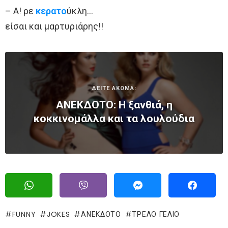
– Α! ρε
κερατο
ύκλη…
είσαι και μαρτυριάρης!!
ΔΕΙΤΕ ΑΚΟΜΑ:
ΑΝΕΚΔΟΤΟ: Η ξανθιά, η
κοκκινομάλλα και τα λουλούδια
FUNNY
JOKES
ΑΝΕΚΔΟΤΟ
ΤΡΕΛΌ ΓΈΛΙΟ