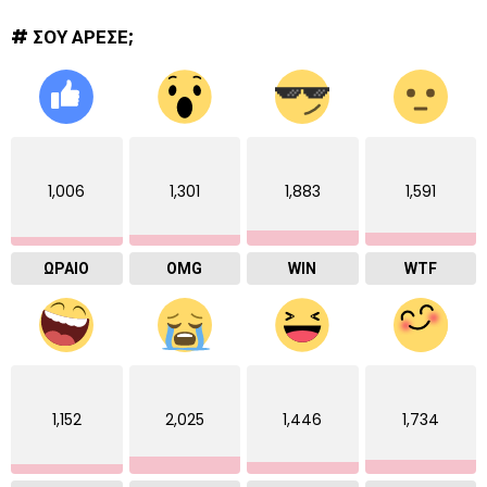
# ΣΟΥ ΑΡΕΣΕ;
1,006
1,301
1,883
1,591
ΩΡΑΙΟ
OMG
WIN
WTF
1,152
2,025
1,446
1,734