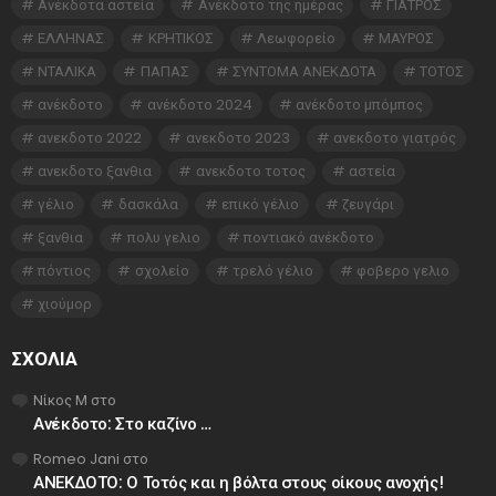
Ανέκδοτα αστεία
Ανέκδοτο της ημέρας
ΓΙΑΤΡΟΣ
ΕΛΛΗΝΑΣ
ΚΡΗΤΙΚΟΣ
Λεωφορείο
ΜΑΥΡΟΣ
ΝΤΑΛΙΚΑ
ΠΑΠΑΣ
ΣΥΝΤΟΜΑ ΑΝΕΚΔΟΤΑ
ΤΟΤΟΣ
ανέκδοτο
ανέκδοτο 2024
ανέκδοτο μπόμπος
ανεκδοτο 2022
ανεκδοτο 2023
ανεκδοτο γιατρός
ανεκδοτο ξανθια
ανεκδοτο τοτος
αστεία
γέλιο
δασκάλα
επικό γέλιο
ζευγάρι
ξανθια
πολυ γελιο
ποντιακό ανέκδοτο
πόντιος
σχολείο
τρελό γέλιο
φοβερο γελιο
χιούμορ
ΣΧΌΛΙΑ
Νίκος Μ
στο
Ανέκδοτο: Στο καζίνο …
Romeo Jani
στο
ΑΝΕΚΔΟΤΟ: Ο Τοτός και η βόλτα στους οίκους ανοχής!