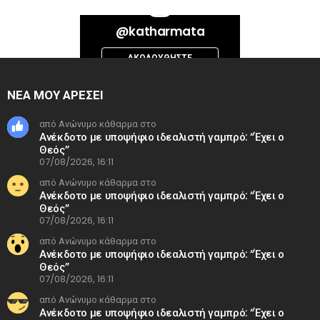
Bad Request. Error validating access token: Session has expired on
@katharmata
Thursday, 06-Aug-26 13:14:09 PDT. The current time is Friday, 07-Aug-
26 11:42:28 PDT.
ΑΚΟΛΟΥΘΉΣΤΕ
INSTAGRAM
ΝΕΑ ΜΟΥ ΑΡΕΣΕΙ
από Ανώνυμο κάθαρμα στο
Ανέκδοτο με υποψήφιο ιδεαλιστή γαμπρό: “Έχει ο
Θεός”
07/08/2026, 16:11
από Ανώνυμο κάθαρμα στο
Ανέκδοτο με υποψήφιο ιδεαλιστή γαμπρό: “Έχει ο
Θεός”
07/08/2026, 16:11
από Ανώνυμο κάθαρμα στο
Ανέκδοτο με υποψήφιο ιδεαλιστή γαμπρό: “Έχει ο
Θεός”
07/08/2026, 16:11
από Ανώνυμο κάθαρμα στο
Ανέκδοτο με υποψήφιο ιδεαλιστή γαμπρό: “Έχει ο