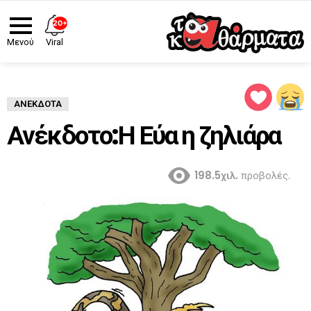
20+
Viral
Μενού
ΑΝΈΚΔΟΤΑ
Ανέκδοτο:Η Εύα η ζηλιάρα
198.5χιλ.
προβολές.