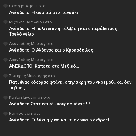
George Agelis
στο
Ανέκδοτο: Η σκοπιά στο παγκάκι
Μιχαλης Βασιλειου
στο
Ανέκδοτο: Η πολιτικός η κόλ@ση και ο παράδεισος !
Τρελό γέλιο
Λεονάρδος Μουκαγ
στο
Ανέκδοτο: Ο Αλβανός και ο Κροκόδειλος
Λεονάρδος Μουκαγ
στο
ΑΝΕΚΔΟΤΟ: Κάποτε στο Μεξικό…
Σωτήρης Μπεκιάρης
στο
Γιατί ένας κόκορας φτάνει στην άκρη του γκρεμού…και δεν
πηδάει;
Kostas Livathinos
στο
Ανέκδοτο:Στατιστικά…κουρασμένος !!!
Romeo Jani
στο
Ανέκδοτο: Τι λέει η γυναίκα…τι ακούει ο άνδρας!