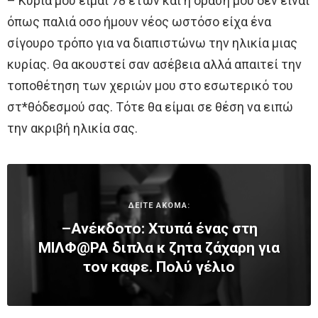
– Κυρία μου είμαι 78 ετών και η όρασή μου δεν είναι
όπως παλιά οσο ήμουν νέος ωστόσο είχα ένα
σίγουρο τρόπο για να διαπιστώνω την ηλικία μιας
κυρίας. Θα ακουστεί σαν ασέβεια αλλά απαιτεί την
τοποθέτηση των χεριών μου στο εσωτερικό του
στ*θόδεσμού σας. Τότε θα είμαι σε θέση να ειπώ
την ακριβή ηλικία σας.
ΔΕΙΤΕ ΑΚΟΜΑ:
–Ανέκδοτο: Χτυπά ένας στη
ΜlΛΦ@PA διπλα κ ζητα ζάχαρη για
τον καφε. Πολύ γέλιο