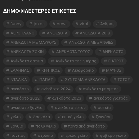
ΔΗΜΟΦΙΛΕΣΤΕΡΕΣ ΕΤΙΚΈΤΕΣ
funny
jokes
news
viral
Άνδρας
ΑΕΡΟΠΛΑΝΟ
ΑΝΕΚΔΟΤΑ
ΑΝΕΚΔΟΤΑ 2018
ΑΝΕΚΔΟΤΑ ΜΕ ΜΑΥΡΟΥΣ
ΑΝΕΚΔΟΤΑ ΜΕ ΞΑΝΘΙΕΣ
ΑΝΕΚΔΟΤΑ ΣΟΚΙΝ
ΑΝΕΚΔΟΤΑ ΤΟΤΟΣ
ΑΝΕΚΔΟΤΟ
Ανέκδοτα αστεία
Ανέκδοτο της ημέρας
ΓΙΑΤΡΟΣ
ΕΛΛΗΝΑΣ
ΚΡΗΤΙΚΟΣ
Λεωφορείο
ΜΑΥΡΟΣ
ΝΤΑΛΙΚΑ
ΠΑΠΑΣ
ΣΥΝΤΟΜΑ ΑΝΕΚΔΟΤΑ
ΤΟΤΟΣ
ανέκδοτο
ανέκδοτο 2024
ανέκδοτο μπόμπος
ανεκδοτο 2022
ανεκδοτο 2023
ανεκδοτο γιατρός
ανεκδοτο ξανθια
ανεκδοτο τοτος
αστεία
γέλιο
δασκάλα
επικό γέλιο
ζευγάρι
ξανθια
πολυ γελιο
ποντιακό ανέκδοτο
πόντιος
σχολείο
τρελό γέλιο
φοβερο γελιο