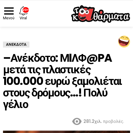
20+
Viral
Μενού
ΑΝΈΚΔΟΤΑ
–Ανέκδοτο: ΜlΛΦ@PA
μετά τις πλαστικές
100.000 ευρώ ξαμολιέται
στους δρόμους…! Πολύ
γέλιο
281.2χιλ.
προβολές.