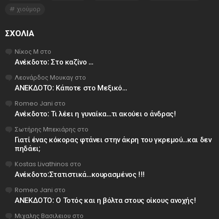
χιούμορ
ΣΧΌΛΙΑ
Νίκος Μ
στο
Ανέκδοτο: Στο καζίνο …
Λεονάρδος Μουκαγ
στο
ΑΝΕΚΔΟΤΟ: Κάποτε στο Μεξικό…
Romeo Jani
στο
Ανέκδοτο: Τι λέει η γυναίκα…τι ακούει ο άνδρας!
Σωτήρης Μπεκιάρης
στο
Γιατί ένας κόκορας φτάνει στην άκρη του γκρεμού…και δεν
πηδάει;
Kostas Livathinos
στο
Ανέκδοτο:Στατιστικά…κουρασμένος !!!
Romeo Jani
στο
ΑΝΕΚΔΟΤΟ: Ο Τοτός και η βόλτα στους οίκους ανοχής!
Μιχαλης Βασιλειου
στο