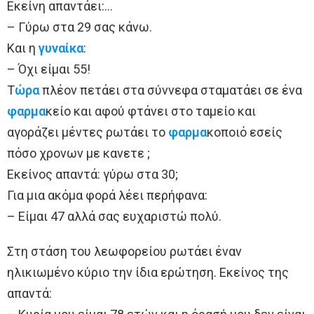
Εκείνη απαντάει:…
– Γύρω στα 29 σας κάνω.
Και η
γυναίκα
:
– Όχι είμαι 55!
Τ
ώρα
πλέον πετάει στα σύννεφα σταματάει σε ένα
φαρμα
κείο και αφού φτάνει στο ταμείο και
αγοράζει μέντες ρωτάει το
φαρμα
κοποιό εσείς
πόσο χρονων με κανετε ;
Εκείνος απαντά: γύρω στα 30;
Για μια ακόμα φορά λέει περήφανα:
– Είμαι 47 αλλά σας ευχαριστώ πολύ.
Στη στάση του λεωφορείου ρωτάει έναν
ηλικιωμένο κύριο την ίδια ερώτηση. Εκείνος της
απαντά: