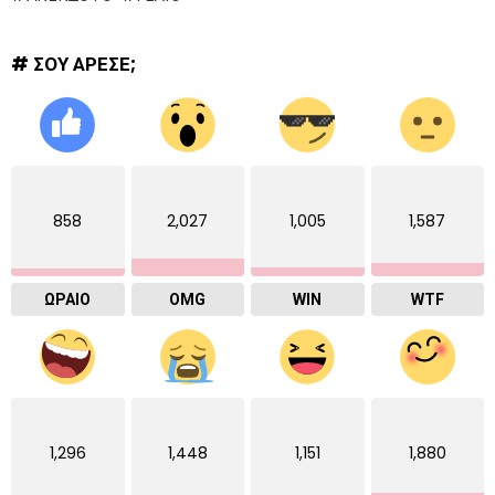
# ΣΟΥ ΑΡΕΣΕ;
858
2,027
1,005
1,587
ΩΡΑΙΟ
OMG
WIN
WTF
1,296
1,448
1,151
1,880