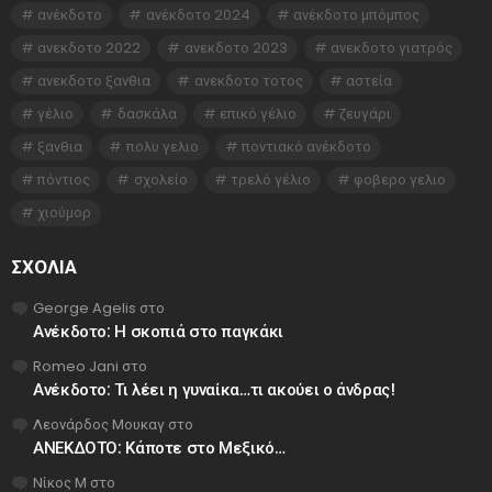
ανέκδοτο
ανέκδοτο 2024
ανέκδοτο μπόμπος
ανεκδοτο 2022
ανεκδοτο 2023
ανεκδοτο γιατρός
ανεκδοτο ξανθια
ανεκδοτο τοτος
αστεία
γέλιο
δασκάλα
επικό γέλιο
ζευγάρι
ξανθια
πολυ γελιο
ποντιακό ανέκδοτο
πόντιος
σχολείο
τρελό γέλιο
φοβερο γελιο
χιούμορ
ΣΧΌΛΙΑ
George Agelis
στο
Ανέκδοτο: Η σκοπιά στο παγκάκι
Romeo Jani
στο
Ανέκδοτο: Τι λέει η γυναίκα…τι ακούει ο άνδρας!
Λεονάρδος Μουκαγ
στο
ΑΝΕΚΔΟΤΟ: Κάποτε στο Μεξικό…
Νίκος Μ
στο