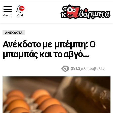
20+
Viral
Μενού
ΑΝΈΚΔΟΤΑ
Ανέκδοτο με μπέμπη: Ο
μπαμπάς και το αβγό…
281.3χιλ.
προβολές.