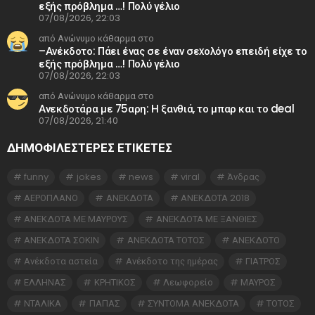
εξής πρόβλημα …! Πολύ γέλιο
07/08/2026, 22:03
από Ανώνυμο κάθαρμα στο
–Ανέκδοτο: Πάει ένας σε έναν σεxολόγο επειδή είχε το
εξής πρόβλημα …! Πολύ γέλιο
07/08/2026, 22:03
από Ανώνυμο κάθαρμα στο
Ανεκδοτάρα με 75αρη: Η ξανθιά, το μπαρ και το deal
07/08/2026, 21:40
ΔΗΜΟΦΙΛΕΣΤΕΡΕΣ ΕΤΙΚΈΤΕΣ
funny
jokes
news
viral
Άνδρας
ΑΕΡΟΠΛΑΝΟ
ΑΝΕΚΔΟΤΑ
ΑΝΕΚΔΟΤΑ 2018
ΑΝΕΚΔΟΤΑ ΜΕ ΜΑΥΡΟΥΣ
ΑΝΕΚΔΟΤΑ ΜΕ ΞΑΝΘΙΕΣ
ΑΝΕΚΔΟΤΑ ΣΟΚΙΝ
ΑΝΕΚΔΟΤΑ ΤΟΤΟΣ
ΑΝΕΚΔΟΤΟ
Ανέκδοτα αστεία
Ανέκδοτο της ημέρας
ΓΙΑΤΡΟΣ
ΕΛΛΗΝΑΣ
ΚΡΗΤΙΚΟΣ
Λεωφορείο
ΜΑΥΡΟΣ
ΝΤΑΛΙΚΑ
ΠΑΠΑΣ
ΣΥΝΤΟΜΑ ΑΝΕΚΔΟΤΑ
ΤΟΤΟΣ