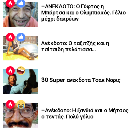
–ΑΝΕΚΔΟΤΟ: Ο Γύφτος η
Μπάρτσα και ο Ολυμπιακός. Γέλιο
μέχρι δακρύων
Ανέκδοτο: Ο ταξιτζής και η
τσίτσιδη πελάτισσα…
30 Super ανέκδοτα Τσακ Νορις
–Ανέκδοτο: Η ξανθιά και ο Μήτσος
ο τεντάς. Πολύ γέλιο