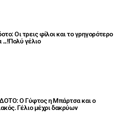
οτο: Οι τρεις φίλοι και το γρηγορότερο
 …!Πολύ γέλιο
ΟΤΟ: Ο Γύφτος η Μπάρτσα και ο
ακός. Γέλιο μέχρι δακρύων