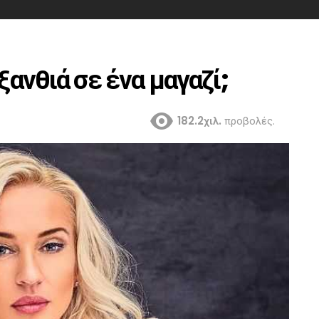
 ξανθιά σε ένα μαγαζί;
182.2χιλ.
προβολές.