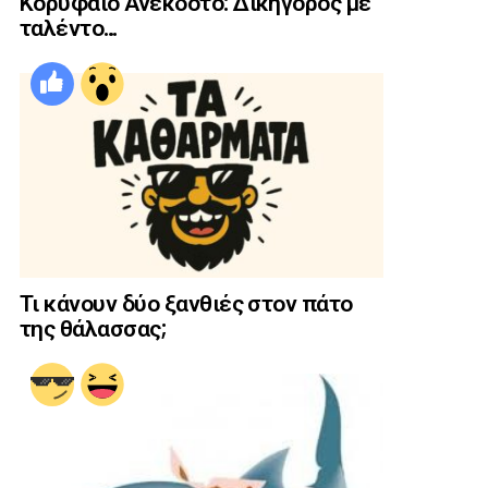
Κορυφαίο Ανέκδοτο: Δικηγόρος με
ταλέντο…
Τι κάνουν δύο ξανθιές στον πάτο
της θάλασσας;