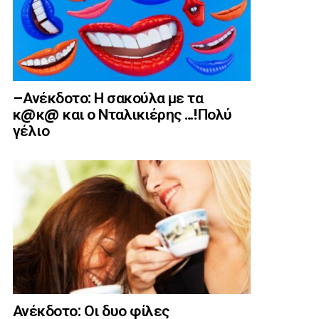
–Ανέκδοτο: Η σακούλα με τα
κ@κ@ και ο Νταλικιέρης …!Πολύ
γέλιο
Ανέκδοτο: Οι δυο φίλες