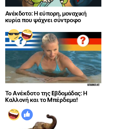
Ανέκδοτο: Η εύπορη, μοναχική
κυρία που ψάχνει σύντροφο
Το Aνέκδοτο της Eβδομάδας: Η
Kαλλονή και το Mπέρδεμα!