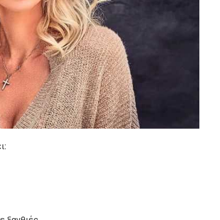
ι:
ε ξανθιές