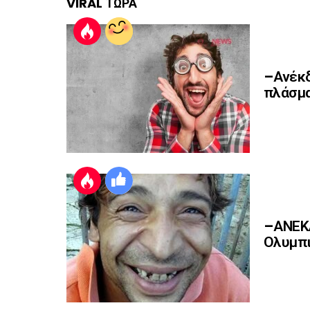
VIRAL ΤΩΡΑ
–Ανέκδ
πλάσμα
–ΑΝΕΚΔ
Ολυμπι