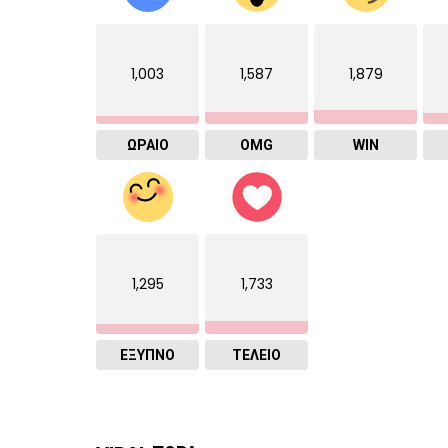
1,003
1,587
1,879
ΩΡΑΙΟ
OMG
WIN
1,295
1,733
ΈΞΥΠΝΟ
ΤΕΛΕΙΟ