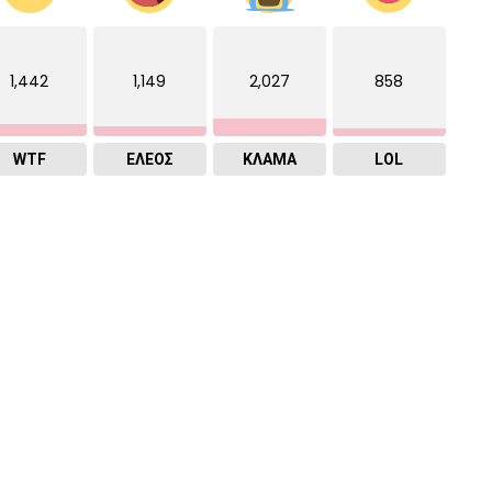
1,442
1,149
2,027
858
WTF
ΕΛΕΟΣ
ΚΛΑΜΑ
LOL