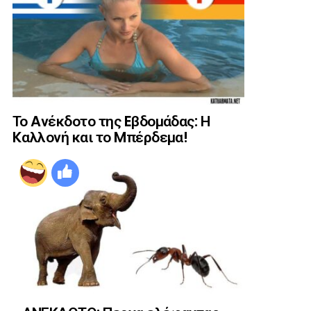
Το Aνέκδοτο της Eβδομάδας: Η
Kαλλονή και το Mπέρδεμα!