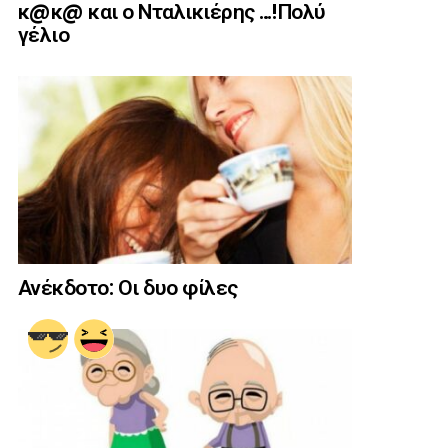
κ@κ@ και ο Νταλικιέρης …!Πολύ
γέλιο
Ανέκδοτο: Οι δυο φίλες