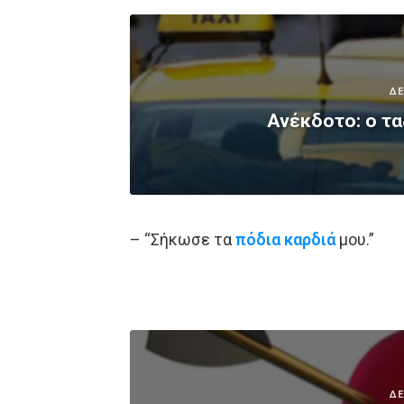
ΔΕ
Ανέκδοτο: ο τα
– “Σήκωσε τα
πόδια
καρδιά
μου.”
ΔΕ