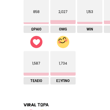
858
2,027
1,153
ΩΡΑΙΟ
OMG
WIN
1,587
1,734
ΤΕΛΕΙΟ
ΈΞΥΠΝΟ
VIRAL ΤΩΡΑ