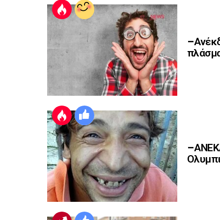
–Ανέκδ
πλάσμα
–ΑΝΕΚΔ
Ολυμπι