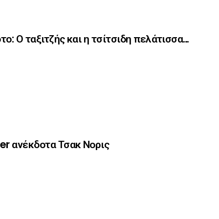
το: Ο ταξιτζής και η τσίτσιδη πελάτισσα…
er ανέκδοτα Τσακ Νορις