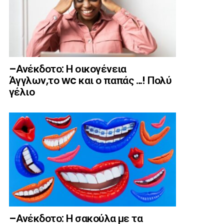
–Ανέκδοτο: Η οικογένεια
Άγγλων,το wc και ο παπάς …! Πολύ
γέλιο
–Ανέκδοτο: Η σακούλα με τα