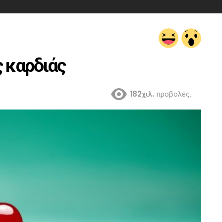
ς καρδιάς
182χιλ.
προβολές.