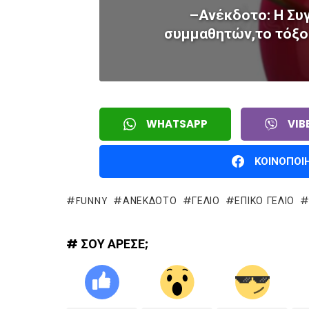
–Ανέκδοτο: Η Συ
συμμαθητών,το τόξο 
WHATSAPP
VIB
ΚΟΙΝΟΠΟΙ
FUNNY
ΑΝΕΚΔΟΤΟ
ΓΈΛΙΟ
ΕΠΙΚΌ ΓΈΛΙΟ
# ΣΟΥ ΑΡΕΣΕ;