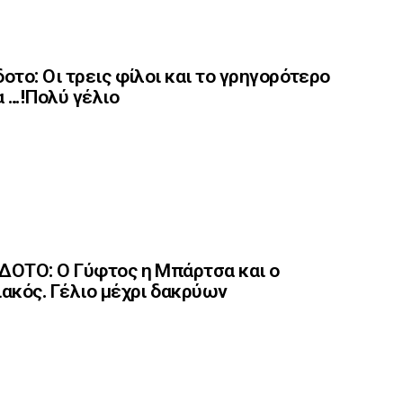
οτο: Οι τρεις φίλοι και το γρηγορότερο
 …!Πολύ γέλιο
ΟΤΟ: Ο Γύφτος η Μπάρτσα και ο
ακός. Γέλιο μέχρι δακρύων