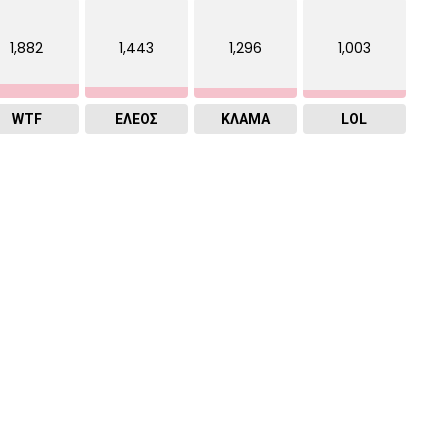
1,882
1,443
1,296
1,003
WTF
ΕΛΕΟΣ
ΚΛΑΜΑ
LOL