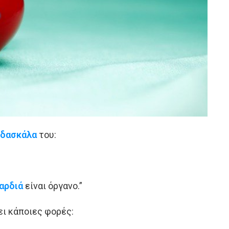
δασκάλα
του:
αρδιά
είναι όργανο.”
ει κάποιες φορές: