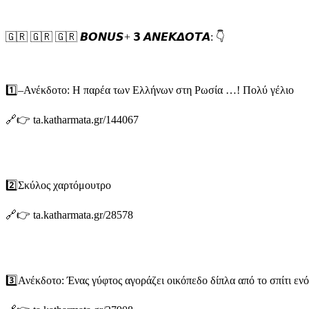
🇬🇷 🇬🇷 🇬🇷 𝘽𝙊𝙉𝙐𝙎+ 𝟯 𝞐𝞜𝞔𝞙𝞓𝞞𝞣𝞐: 👇
1️⃣–Ανέκδοτο: Η παρέα των Ελλήνων στη Ρωσία …! Πολύ γέλιο
🔗👉 ta.katharmata.gr/144067
2️⃣Σκύλος χαρτόμουτρο
🔗👉 ta.katharmata.gr/28578
3️⃣Ανέκδοτο: Ένας γύφτος αγοράζει οικόπεδο δίπλα από το σπίτι ενό