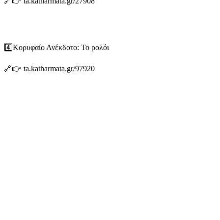
🔗👉 ta.katharmata.gr/27908
4️⃣Κορυφαίο Ανέκδοτο: Το ρολόι
🔗👉 ta.katharmata.gr/97920